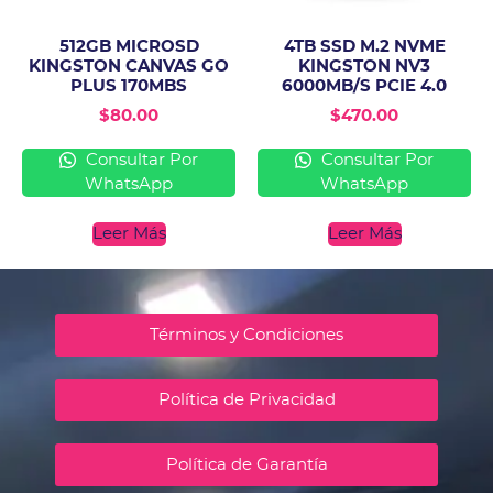
512GB MICROSD
4TB SSD M.2 NVME
KINGSTON CANVAS GO
KINGSTON NV3
PLUS 170MBS
6000MB/S PCIE 4.0
$
80.00
$
470.00
Consultar Por
Consultar Por
WhatsApp
WhatsApp
Leer Más
Leer Más
Términos y Condiciones
Política de Privacidad
Política de Garantía