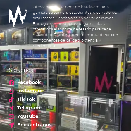
Ofrecemos soluciones de hardware para
gamers, streamers, estudiantes, diseñadores,
arquitectos y profesionales de varias ramas.
Entregamos productos de gama alta y
ofrecemos el soporte necesario para cada
necesidad. Ensamblamos computadoras con
componentes de calidad, potencia y
rendimiento.
Síguenos
Facebook
Instagram
Tik Tok
Telegram
YouTube
Encuéntranos