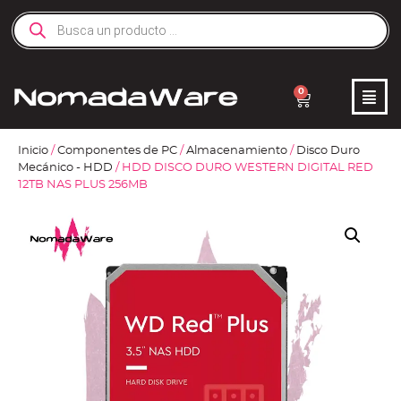
0
Inicio
/
Componentes de PC
/
Almacenamiento
/
Disco Duro
Mecánico - HDD
/ HDD DISCO DURO WESTERN DIGITAL RED
12TB NAS PLUS 256MB