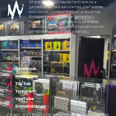
Ofrecemos soluciones de hardware para
gamers, streamers, estudiantes, diseñadores,
arquitectos y profesionales de varias ramas.
Entregamos productos de gama alta y
ofrecemos el soporte necesario para cada
necesidad. Ensamblamos computadoras con
componentes de calidad, potencia y
rendimiento.
Síguenos
Facebook
Instagram
Tik Tok
Telegram
YouTube
Encuéntranos
CCNU, 2DO PISO, LOCAL M35 NACIONES UNIDAS