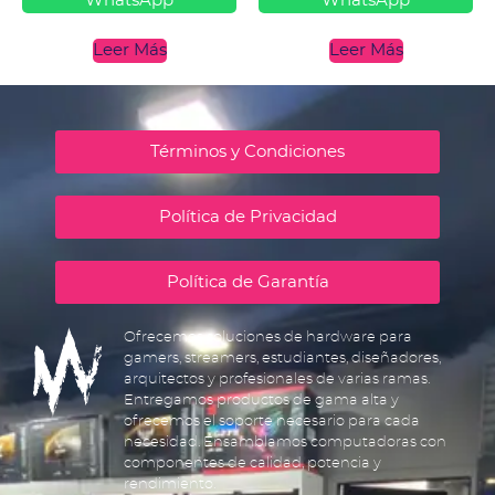
WhatsApp
WhatsApp
Leer Más
Leer Más
Términos y Condiciones
Política de Privacidad
Política de Garantía
Ofrecemos soluciones de hardware para
gamers, streamers, estudiantes, diseñadores,
arquitectos y profesionales de varias ramas.
Entregamos productos de gama alta y
ofrecemos el soporte necesario para cada
necesidad. Ensamblamos computadoras con
componentes de calidad, potencia y
rendimiento.