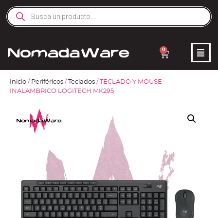
0
Inicio
/
Periféricos
/
Teclados
/ TECLADO Y MOUSE
INALAMBRICO LOGITECH MK295