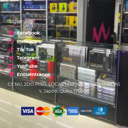
Síguenos
Facebook
Instagram
Tik Tok
Telegram
YouTube
Encuéntranos
CCNU, 2DO PISO, LOCAL M35 NACIONES UNIDAS
Y, Japón, Quito 170506