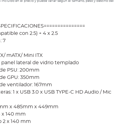
 incluido en el precio y puede variar según el tamaño, peso y destino del
ESPECIFICACIONES===============
patible con 2.5) + 4 x 2.5
: 7
X/ mATX/ Mini ITX
 panel lateral de vidrio templado
 de PSU: 200mm
 de GPU: 350mm
de ventilador: 167mm
eras: 1 x USB 3.0 x USB TYPE-C HD Audio / Mic
20mm x 485mm x 449mm
 3 x 140 mm
 o 2 x 140 mm