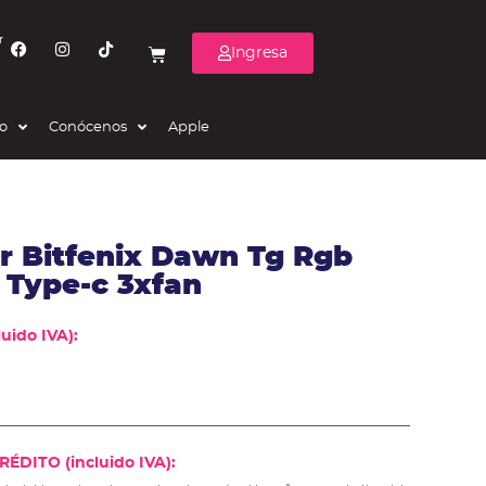
r
Ingresa
eo
Conócenos
Apple
 Bitfenix Dawn Tg Rgb
 Type-c 3xfan
uido IVA):
ÉDITO (incluido IVA):