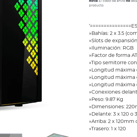
Nota:
El costo de envío
no
está
producto.
‘===============
»Bahías: 2 x 3.5 (com
»Slots de expansión
»Iluminación: RGB
»Factor de forma AT
»Tipo semitorre con
»Longitud máxima
»Longitud máxima
»Longitud máxima 
»Conexiones delant
»Peso: 9.87 Kg
»Dimensiones: 2
»Delante: 3 x 120 o
»Arriba: 2 x 120mm
»Trasero: 1 x 120