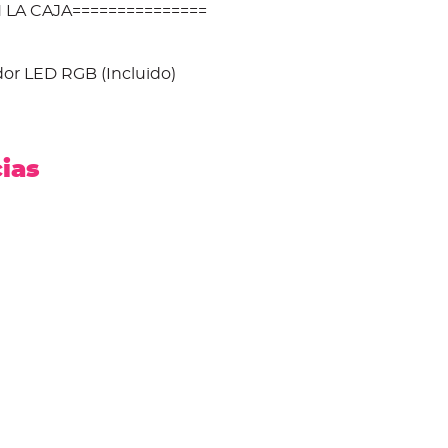
 LA CAJA===============
dor LED RGB (Incluido)
cias