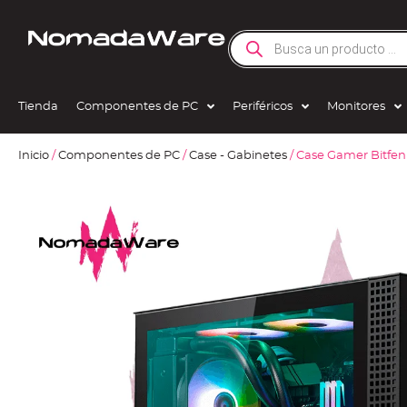
Tienda
Componentes de PC
Periféricos
Monitores
Inicio
/
Componentes de PC
/
Case - Gabinetes
/ Case Gamer Bitfen