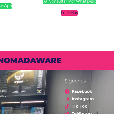
Consultar Por WhatsApp
atsApp
Leer Más
N NOMADAWARE
Síguenos
ctos de
Facebook
cada
Instagram
Tik Tok
Telegram