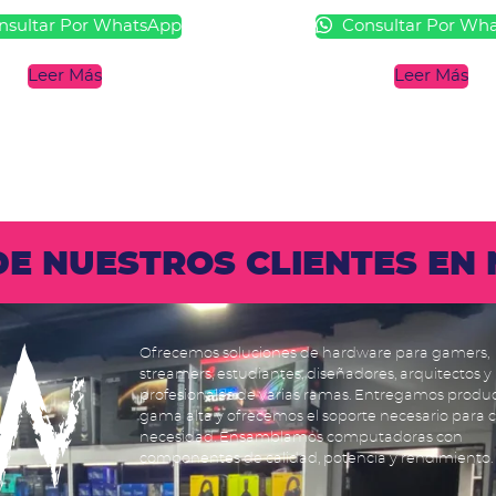
sultar Por WhatsApp
Consultar Por Wh
Leer Más
Leer Más
 DE NUESTROS CLIENTES E
Ofrecemos soluciones de hardware para gamers,
streamers, estudiantes, diseñadores, arquitectos y
profesionales de varias ramas. Entregamos produ
gama alta y ofrecemos el soporte necesario para 
necesidad. Ensamblamos computadoras con
componentes de calidad, potencia y rendimiento.