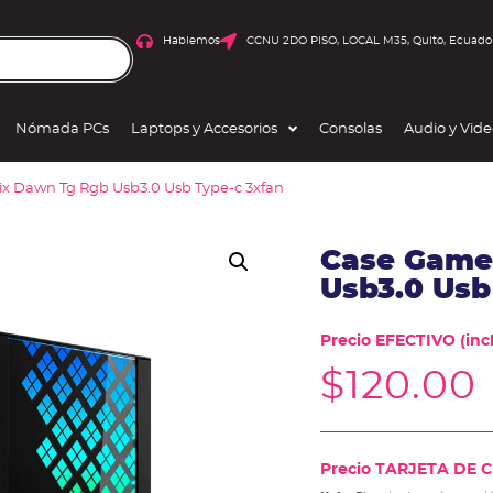
Hablemos
CCNU 2DO PISO, LOCAL M35, Quito, Ecuado
Nómada PCs
Laptops y Accesorios
Consolas
Audio y Vid
ix Dawn Tg Rgb Usb3.0 Usb Type-c 3xfan
Case Gamer
Usb3.0 Usb
Precio EFECTIVO (incl
$
120.00
Precio TARJETA DE CR