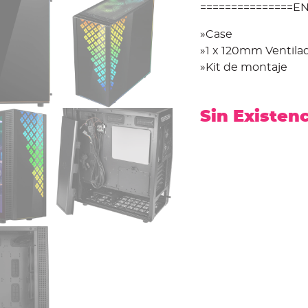
===============EN
»Case
»1 x 120mm Ventila
»Kit de montaje
Sin Existen