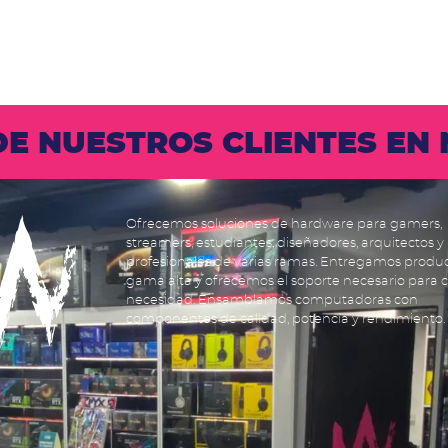
 DE NUESTROS CLIENTES E
Ofrecemos soluciones de hardware para gamers,
streamers, estudiantes, diseñadores, arquitectos y
profesionales de varias ramas. Entregamos produ
gama alta y ofrecemos el soporte necesario para 
necesidad. Ensamblamos computadoras con
componentes de calidad, potencia y rendimiento.