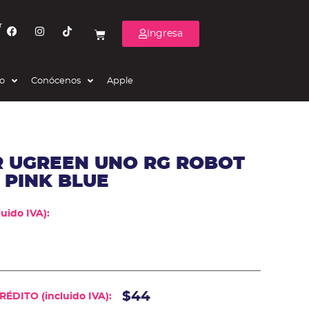
r
Ingresa
eo
Conócenos
Apple
 UGREEN UNO RG ROBOT
 PINK BLUE
uido IVA):
$44
ÉDITO (incluido IVA):