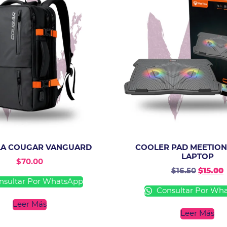
LA COUGAR VANGUARD
COOLER PAD MEETION
LAPTOP
$
70.00
$
16.50
$
15.00
sultar Por WhatsApp
Consultar Por Wh
Leer Más
Leer Más