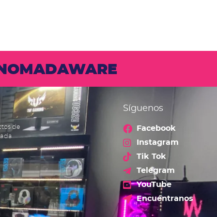
N NOMADAWARE
Síguenos
ctos de
Facebook
cada
Instagram
Tik Tok
Telegram
YouTube
Encuéntranos