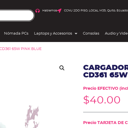
Hablemos
CCNU 2DO PISO, LOCAL M35, Quito, Ecuado
Nómada PCs
Laptops y Accesorios
Consolas
Audio y Vid
D361 65W PINK BLUE
CARGADOR
CD361 65W
Precio EFECTIVO (incl
$
40.00
Precio TARJETA DE CR