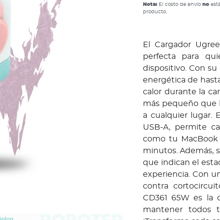
Nota:
El costo de envío
no
está
producto.
El Cargador Ugre
perfecta para qu
dispositivo. Con su
energética de hasta
calor durante la c
más pequeño que lo
a cualquier lugar
USB-A, permite ca
como tu MacBook A
minutos. Además, s
que indican el esta
experiencia. Con u
contra cortocircu
CD361 65W es la o
mantener todos tu