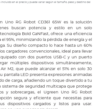
 incluido en el precio y puede variar según el tamaño, peso y destino del
en Uno RG Robot CD361 65W es la solución
ienes buscan potencia y estilo en un solo
 tecnología Bold GaNFast, ofrece una eficiencia
 el 95%, minimizando la pérdida de energía y el
arga. Su diseño compacto lo hace hasta un 60%
s cargadores convencionales, ideal para llevar
. Equipado con dos puertos USB-C y un puerto
rgar múltiples dispositivos simultáneamente,
ir M2, que puede alcanzar el 51% en solo 30
u pantalla LED presenta expresiones animadas
do de carga, añadiendo un toque divertido a tu
n sistema de seguridad multicapa que protege
itos y sobrecargas, el Ugreen Uno RG Robot
pción segura y eficiente que necesitas para
s dispositivos cargados y listos para usar.