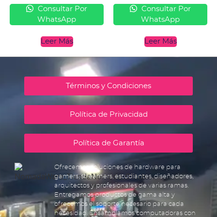
Consultar Por
Consultar Por
WhatsApp
WhatsApp
Leer Más
Leer Más
Términos y Condiciones
Política de Privacidad
Política de Garantía
Ofrecemos soluciones de hardware para
gamers, streamers, estudiantes, diseñadores,
arquitectos y profesionales de varias ramas.
Entregamos productos de gama alta y
ofrecemos el soporte necesario para cada
necesidad. Ensamblamos computadoras con