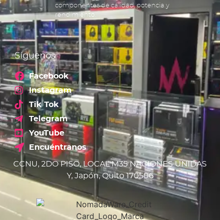
componentes de calidad, potencia y
rendimiento.
Síguenos
Facebook
Instagram
Tik Tok
Telegram
YouTube
Encuéntranos
CCNU, 2DO PISO, LOCAL M35 NACIONES UNIDAS
Y, Japón, Quito 170506