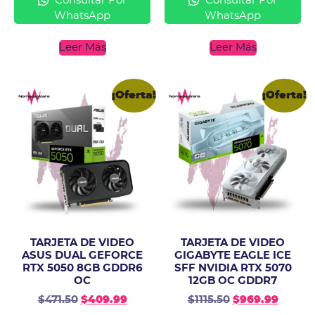
Consultar Por
Consultar Por
WhatsApp
WhatsApp
Leer Más
Leer Más
¡Oferta!
¡Oferta!
TARJETA DE VIDEO
TARJETA DE VIDEO
ASUS DUAL GEFORCE
GIGABYTE EAGLE ICE
RTX 5050 8GB GDDR6
SFF NVIDIA RTX 5070
OC
12GB OC GDDR7
$
471.50
$
409.99
$
1115.50
$
969.99