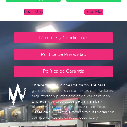
Leer Más
Leer Más
Términos y Condiciones
Política de Privacidad
Política de Garantía
Ofrecemos soluciones de hardware para
gamers, streamers, estudiantes, diseñadores,
arquitectos y profesionales de varias ramas.
Entregamos productos de gama alta y
ofrecemos el soporte necesario para cada
necesidad. Ensamblamos computadoras con
componentes de calidad, potencia y
rendimiento.