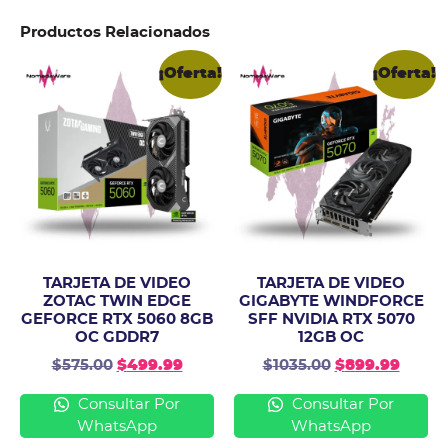
Productos Relacionados
¡Oferta!
¡Oferta!
TARJETA DE VIDEO
TARJETA DE VIDEO
ZOTAC TWIN EDGE
GIGABYTE WINDFORCE
GEFORCE RTX 5060 8GB
SFF NVIDIA RTX 5070
OC GDDR7
12GB OC
$
575.00
$
499.99
$
1035.00
$
899.99
Consultar Por
Consultar Por
WhatsApp
WhatsApp