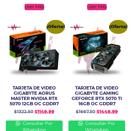
Leer Más
Leer Más
¡Oferta!
¡Oferta!
TARJETA DE VIDEO
TARJETA DE VIDEO
GIGABYTE AORUS
GIGABYTE GAMING
MASTER NVIDIA RTX
GEFORCE RTX 5070 TI
5070 12GB OC GDDR7
16GB OC GDDR7
$
1322.50
$
1149.99
$
1667.50
$
1449.99
Consultar Por
Consultar Por
WhatsApp
WhatsApp