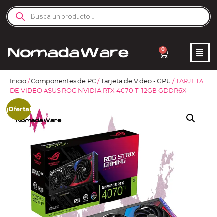
0
Inicio
/
Componentes de PC
/
Tarjeta de Video - GPU
/ TARJETA
DE VIDEO ASUS ROG NVIDIA RTX 4070 TI 12GB GDDR6X
¡Oferta!