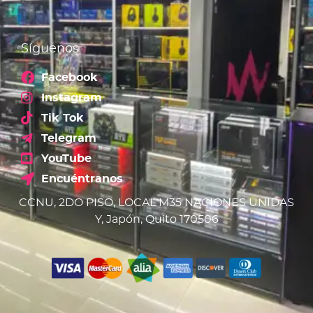
Síguenos
Facebook
Instagram
Tik Tok
Telegram
YouTube
Encuéntranos
CCNU, 2DO PISO, LOCAL M35 NACIONES UNIDAS
Y, Japón, Quito 170506