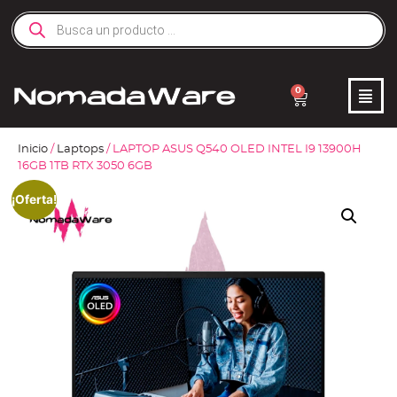
0
Inicio
/
Laptops
/ LAPTOP ASUS Q540 OLED INTEL I9 13900H
16GB 1TB RTX 3050 6GB
¡Oferta!