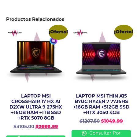
Productos Relacionados
¡Oferta!
¡Oferta!
LAPTOP MSI
LAPTOP MSI THIN A15
CROSSHAIR 17 HX AI
B7UC RYZEN 7 7735HS
D2XW ULTRA 9 275HX
+16GB RAM +512GB SSD
+16GB RAM +1TB SSD
+RTX 3050 4GB
+RTX 5070 8GB
$
1207.50
$
1049.99
$
3105.00
$
2699.99
Consultar Por