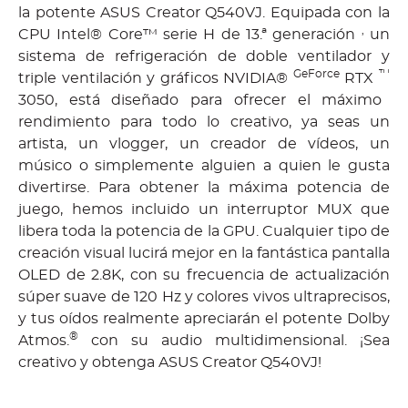
la potente ASUS Creator Q540VJ. Equipada con la
,
CPU Intel® Core™ serie H de 13.ª generación
un
sistema
de refrigeración de doble ventilador y
GeForce
™
triple ventilación y gráficos NVIDIA®
RTX
3050
, está diseñado para ofrecer el máximo
rendimiento para todo lo creativo, ya seas un
artista, un vlogger, un creador de vídeos, un
músico o simplemente alguien a quien le gusta
divertirse. Para obtener la máxima potencia de
juego, hemos incluido un interruptor MUX que
libera toda la potencia de la GPU. Cualquier tipo de
creación visual lucirá mejor en la fantástica pantalla
OLED de 2.8K, con su frecuencia de actualización
súper suave de 120 Hz y colores vivos ultraprecisos,
y tus oídos realmente apreciarán el potente Dolby
®
Atmos.
con su audio multidimensional. ¡Sea
creativo y obtenga ASUS Creator Q540VJ!