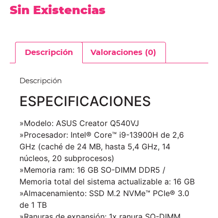
Sin Existencias
Descripción
Valoraciones (0)
Descripción
ESPECIFICACIONES
»Modelo: ASUS Creator Q540VJ
»Procesador: Intel® Core™ i9-13900H de 2,6
GHz (caché de 24 MB, hasta 5,4 GHz, 14
núcleos, 20 subprocesos)
»Memoria ram: 16 GB SO-DIMM DDR5 /
Memoria total del sistema actualizable a: 16 GB
»Almacenamiento: SSD M.2 NVMe™ PCIe® 3.0
de 1 TB
»Ranuras de expansión: 1x ranura SO-DIMM