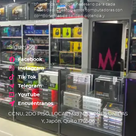
ofrecemos el soporte necesario para cada
necesidad. Ensamblamos computadoras con
componentes de calidad, potencia y
rendimiento.
Síguenos
Facebook
Instagram
Tik Tok
Telegram
YouTube
Encuéntranos
CCNU, 2DO PISO, LOCAL M35 NACIONES UNIDAS
Y, Japón, Quito 170506