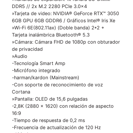
DDR5 // 2x M.2 2280 PCIe 3.0×4
»Tarjeta de video: NVIDIA® GeForce RTX™ 3050
6GB GPU 6GB GDDR6 / Gráficos Intel® Iris Xe
»Wi-Fi 6E(802.11ax) (Doble banda) 2*2 +
Tarjeta inalámbrica Bluetooth® 5.3
»Cámara: Cámara FHD de 1080p con obturador
de privacidad
»Audio
-Tecnología Smart Amp
-Micrófono integrado
-harman/kardon (Mainstream)
-Con soporte de reconocimiento de voz
Cortana
»Pantalla: OLED de 15,6 pulgadas
-2,8K (2880 x 1620) con relación de aspecto
16:9
-Tiempo de respuesta de 0,2 ms
-Frecuencia de actualización de 120 Hz