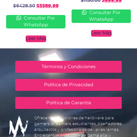
$
1150.00
$
999.99
$
6428.50
$
5589.99
Consultar Por
Consultar Por
WhatsApp
WhatsApp
Leer Más
Leer Más
Términos y Condiciones
Política de Privacidad
Política de Garantía
Ofrecemos soluciones de hardware para
gamers, streamers, estudiantes, diseñadores,
arquitectos y profesionales de varias ramas.
Entregamos productos de gama alta y