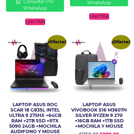
Consultar Por
WhatsApp
WhatsApp
Leer Más
Leer Más
¡Oferta!
¡Oferta!
LAPTOP ASUS ROG
LAPTOP ASUS
SCAR 18 G835L INTEL
VIVOBOOK S16 M3607H
ULTRA 9 275HX +64GB
SILVER RYZEN 9 270
RAM +2TB SSD +RTX
+16GB RAM +1TB SSD
5090 24GB +MOCHILA
+MOCHILA Y MOUSE
AUDIFONO Y MOUSE