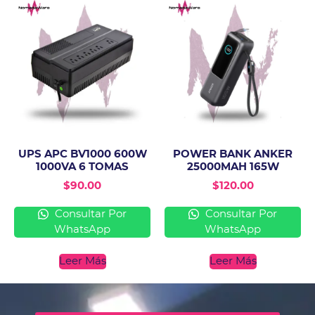
UPS APC BV1000 600W
POWER BANK ANKER
1000VA 6 TOMAS
25000MAH 165W
$
90.00
$
120.00
Consultar Por
Consultar Por
WhatsApp
WhatsApp
Leer Más
Leer Más