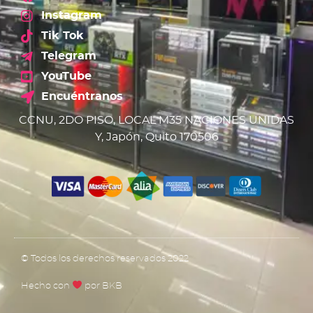
Instagram
Tik Tok
Telegram
YouTube
Encuéntranos
CCNU, 2DO PISO, LOCAL M35 NACIONES UNIDAS
Y, Japón, Quito 170506
© Todos los derechos reservados 2022
Hecho con
por BKB​​