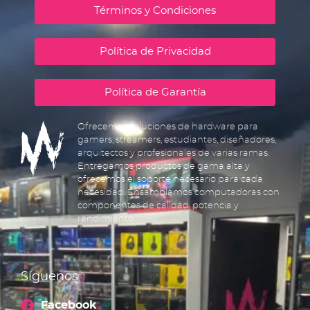
Términos y Condiciones
Política de Privacidad
Política de Garantía
Ofrecemos soluciones de hardware para
gamers, streamers, estudiantes, diseñadores,
arquitectos y profesionales de varias ramas.
Entregamos productos de gama alta y
ofrecemos el soporte necesario para cada
necesidad. Ensamblamos computadoras con
componentes de calidad, potencia y
rendimiento.
Síguenos
Facebook